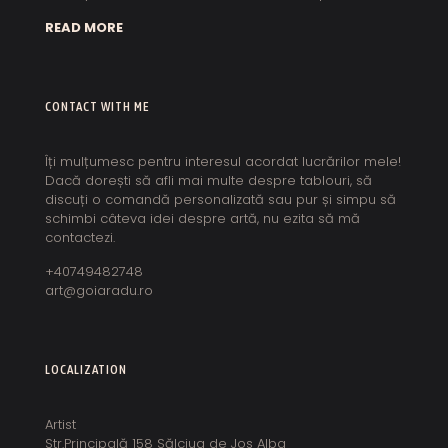
READ MORE
CONTACT WITH ME
Îți mulțumesc pentru interesul acordat lucrărilor mele!
Dacă dorești să afli mai multe despre tablouri, să
discuți o comandă personalizată sau pur și simpu să
schimbi câteva idei despre artă, nu ezita să mă
contactezi.
+40749482748
art@goiaradu.ro
LOCALIZATION
Artist
Str.Principală 158 Sălciua de Jos Alba