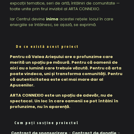
expoziții tematice, seri de artă, întâlniri de comunitate —
toate unite prin firul invizibil al ARTA CONNEXIO.
Iar Centrul devine
inima
acestei rețele: locul în care
energiile se întâlnesc, se așază, se exprimă.
De ce există acest proiect
Pentru că Valea Arieșului are o profunzime care
merită un spațiu pe măsură. Pentru că oamenii de
aici au o lumină care trebuie văzută. Pentru că arta
poate vindeca, uni și transforma comunități. Pentru
că autenticitatea este cel mai mare dar al
Apusenilor.
ARTA CONNEXIO este un spațiu de adevăr, nu de
spectacol. Un loc în care oamenii se pot întâlni în
profunzime, nu în aparență.
Cum poți susține proiectul
Contract de sponsorizare
–
Contract de donație
–