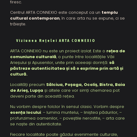
firesc.
Centrul ARTA CONNEXIO este conceput ca un
templu
cultural contemporan
, în care arta nu se expune, ci se
trăiește.
Viziunea Rețelei ARTA CONNEXIO
ARTA CONNEXIO nu este un proiect izolat. Este o
rețea de
comuniune culturală
, o punte între localitățile Văii
Arieșului și Apusenilor, unite prin aceeași dorință:
să
păstreze autenticitatea și să o exprime prin artă și
cultură.
Localități precum
Sălciua, Poșaga, Ocoliș, Bistra, Baia
de Arieș, Lupșa
și altele care vor simți chemarea pot
deveni parte din această rețea.
Nu vorbim despre folclor în sensul clasic. Vorbim despre
esența locului
: – lumina muntelui, – liniștea pădurilor, –
profunzimea oamenilor, – poveștile nerostite, – arta care
se naște din autenticitate.
Fiecare localitate poate găzdui evenimente culturale,