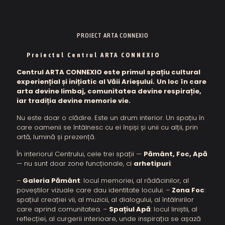
PROIECT ARTA CONNEXIO
Proiectul Centrul ARTA CONNEXIO
Centrul ARTA CONNEXIO este primul spațiu cultural
experiențial și inițiatic al Văii Arieșului.
Un loc în care
arta devine limbaj, comunitatea devine respirație,
iar tradiția devine memorie vie.
Nu este doar o clădire. Este un drum interior. Un spațiu în
care oamenii se întâlnesc cu ei înșiși și unii cu alții, prin
artă, lumină și prezență.
În interiorul Centrului, cele trei spații —
Pământ, Foc, Apă
— nu sunt doar zone funcționale, ci
arhetipuri
:
–
Galeria Pământ
: locul memoriei, al rădăcinilor, al
poveștilor vizuale care dau identitate locului. –
Zona Foc
:
spațiul creației vii, al muzicii, al dialogului, al întâlnirilor
care aprind comunitatea. –
Spațiul Apă
: locul liniștii, al
reflecției, al curgerii interioare, unde inspirația se așază