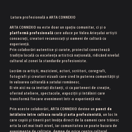
Latura profesională a ARTA CONNEXIO
ARTA CONNEXIO nu este doar un spațiu comunitar, ci și o
platformă profesională
care aduce pe Valea Arieșului artiști
consacrați, creatori recunoscuți și oameni de cultură cu
experiență.
Prin colaborări autentice și curate, proiectul conectează
tradiția locală cu excelența artistică națională, ridicând nivelul
cultural al zonei la standarde profesioniste.
Lucrăm cu artiști, muzicieni, actori, scriitori, coregrafi,
fotografi și creatori vizuali care cred în puterea comunității și
în valoarea culturală a satului românesc.
Ei vin aici nu ca invitați distanți, ci ca parteneri de creație,
oferind ateliere, spectacole, expoziții și întâlniri care
transformă fiecare eveniment într-o experiență vie.
Prin aceste colaborări, ARTA CONNEXIO devine un
punct de
întâlnire între cultura rurală și arta profesionistă
, un loc în
care copiii și tinerii pot învăța direct de la oameni care trăiesc
arta la cel mai înalt nivel, iar comunitatea se poate bucura de
evenimente de calitate, demne de orice centru cultural