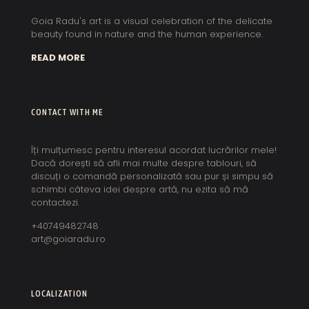
Goia Radu's art is a visual celebration of the delicate
beauty found in nature and the human experience.
READ MORE
CONTACT WITH ME
Îți mulțumesc pentru interesul acordat lucrărilor mele!
Dacă dorești să afli mai multe despre tablouri, să
discuți o comandă personalizată sau pur și simpu să
schimbi câteva idei despre artă, nu ezita să mă
contactezi.
+40749482748
art@goiaradu.ro
LOCALIZATION