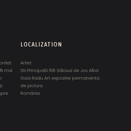
LOCALIZATION
cordat
Artist
fli mai
Str.Principală 158 Sălciua de Jos Alba
o
Goia Radu Art expozitie permanenta
și
de pictura
spre
România