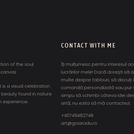
CONTACT WITH ME
ction of the soul
Îți mulțumesc pentru interesul a
 canvas
lucrărilor mele! Dacă dorești să a
multe despre tablouri, să discuți 
 is a visual celebration
comandă personalizată sau pur 
e beauty found in nature
simpu să schimbi câteva idei de
 experience.
artă, nu ezita să mă contactezi.
+40749482748
art@goiaradu.ro