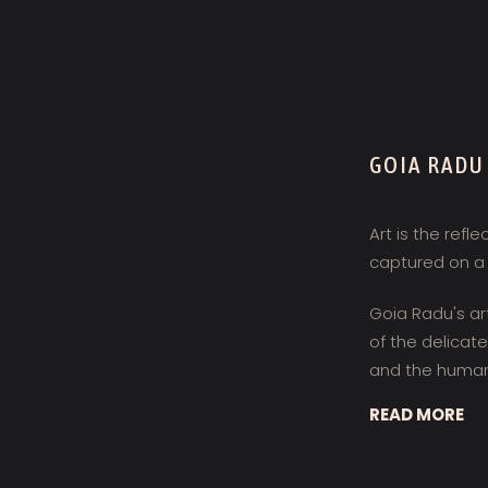
GOIA RADU
Art is the refle
captured on a
Goia Radu's art
of the delicat
and the human
READ MORE