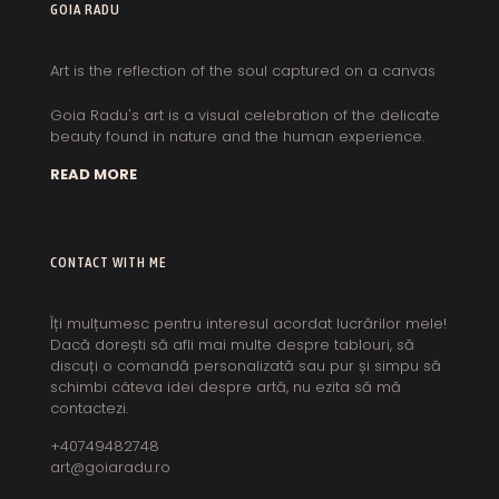
GOIA RADU
Art is the reflection of the soul captured on a canvas
Goia Radu's art is a visual celebration of the delicate
beauty found in nature and the human experience.
READ MORE
CONTACT WITH ME
Îți mulțumesc pentru interesul acordat lucrărilor mele!
Dacă dorești să afli mai multe despre tablouri, să
discuți o comandă personalizată sau pur și simpu să
schimbi câteva idei despre artă, nu ezita să mă
contactezi.
+40749482748
art@goiaradu.ro